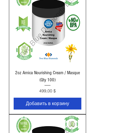
2oz Arnica Nourishing Cream / Masque
(Qty 100)
Цена
499,00 $
Добавить в корзину