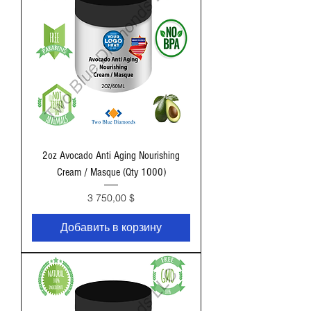
2oz Avocado Anti Aging Nourishing
Cream / Masque (Qty 1000)
Цена
3 750,00 $
Добавить в корзину