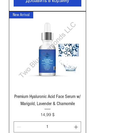
Добавить в корзину
New Arrival
Premium Hyaluronic Acid Face Serum w/
Marigold, Lavender & Chamomile
Цена
14,99 $