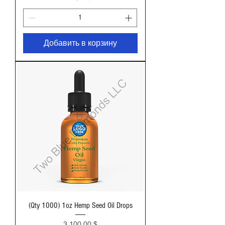
Добавить в корзину
(Qty 1000) 1oz Hemp Seed Oil Drops
Цена
3 100,00 $