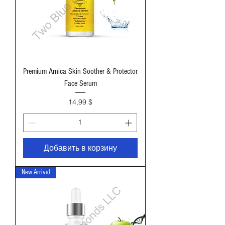
Premium Arnica Skin Soother & Protector
Face Serum
Цена
14,99 $
Добавить в корзину
New Arrival