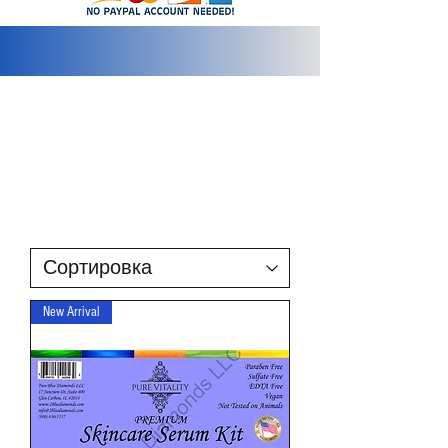
info@2bluediamonds.com
New Arrival