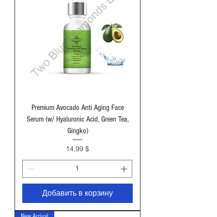
Premium Avocado Anti Aging Face
Serum (w/ Hyaluronic Acid, Green Tea,
Gingko)
Цена
14,99 $
Добавить в корзину
New Arrival