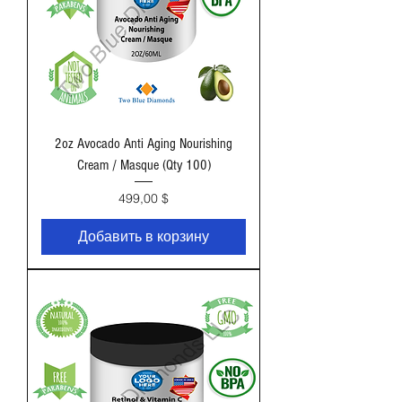
2oz Avocado Anti Aging Nourishing
Cream / Masque (Qty 100)
Цена
499,00 $
Добавить в корзину