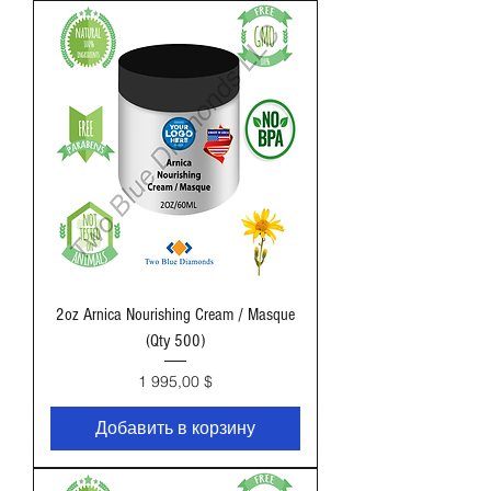
2oz Arnica Nourishing Cream / Masque
(Qty 500)
Цена
1 995,00 $
Добавить в корзину