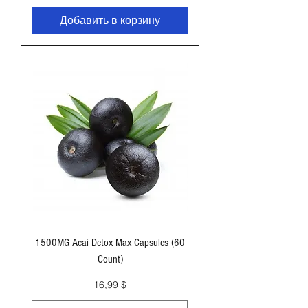
Добавить в корзину
1500MG Acai Detox Max Capsules (60
Count)
Цена
16,99 $