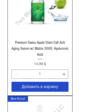
Premium Swiss Apple Stem Cell Anti
Aging Serum w/ Matrix 3000, Hyaluronic
Acid
Цена
14,99 $
Добавить в корзину
New Arrival