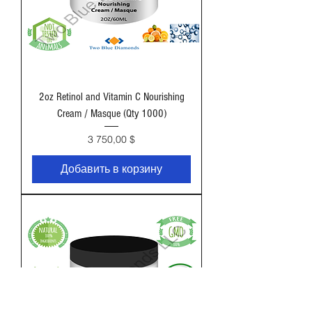
2oz Retinol and Vitamin C Nourishing
Cream / Masque (Qty 1000)
Цена
3 750,00 $
Добавить в корзину