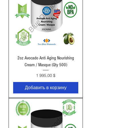
2oz Avocado Anti Aging Nourishing
Cream / Masque (Qty 500)
Цена
1 995,00 $
Добавить в корзину